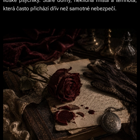
lidské psychiky. Staré domy, neklidná místa a temnota,
která často přichází dřív než samotné nebezpečí.