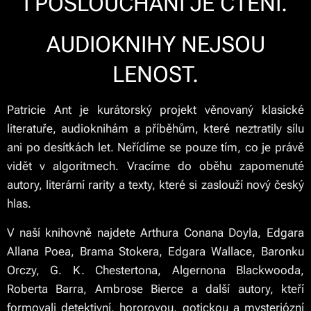
I POSLOUCHÁNÍ JE ČTENÍ.
AUDIOKNIHY NEJSOU
LENOST.
Patricie Ant je kurátorský projekt věnovaný klasické
literatuře, audioknihám a příběhům, které neztratily sílu
ani po desítkách let. Neřídíme se pouze tím, co je právě
vidět v algoritmech. Vracíme do oběhu zapomenuté
autory, literární rarity a texty, které si zaslouží nový český
hlas.
V naší knihovně najdete Arthura Conana Doyla, Edgara
Allana Poea, Brama Stokera, Edgara Wallace, Baronku
Orczy, G. K. Chestertona, Algernona Blackwooda,
Roberta Barra, Ambrose Bierce a další autory, kteří
formovali detektivní, hororovou, gotickou a mysteriózní